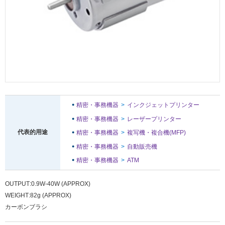
メ
ニ
ュ
ー
に
移
動
し
ま
す
ペ
精密・事務機器
インクジェットプリンター
ー
精密・事務機器
レーザープリンター
ジ
本
代表的用途
精密・事務機器
複写機・複合機(MFP)
文
精密・事務機器
自動販売機
に
移
精密・事務機器
ATM
動
し
OUTPUT
0.9W-40W (APPROX)
ま
WEIGHT
82g (APPROX)
す
フ
カーボンブラシ
ッ
タ