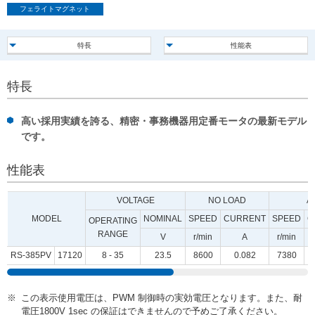
フェライトマグネット
ー
情
報
特長
性能表
に
移
動
特長
し
ま
す
高い採用実績を誇る、精密・事務機器用定番モータの最新モデル
です。
性能表
VOLTAGE
NO LOAD
A
MODEL
NOMINAL
SPEED
CURRENT
SPEED
C
OPERATING
RANGE
V
r/min
A
r/min
RS-385PV
17120
8 - 35
23.5
8600
0.082
7380
この表示使用電圧は、PWM 制御時の実効電圧となります。また、耐
電圧1800V 1sec の保証はできませんので予めご了承ください。