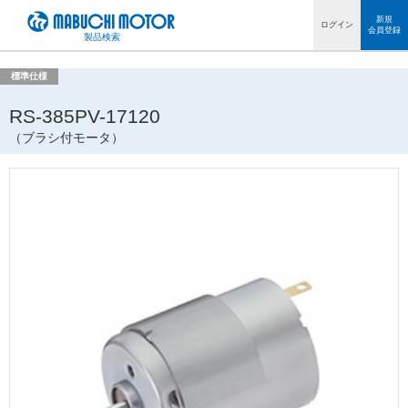
ペ
新規
ログイン
会員登録
ー
製品検索
ジ
内
標準仕様
を
移
RS-385PV-17120
動
（ブラシ付モータ）
す
る
た
め
の
リ
ン
ク
で
す
サ
イ
ト
内
共
通