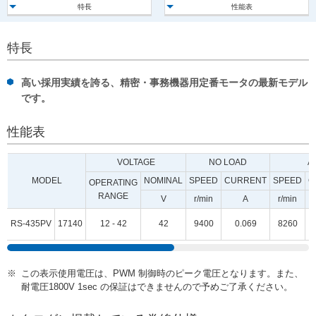
特長
性能表
ー
情
報
特長
に
移
動
高い採用実績を誇る、精密・事務機器用定番モータの最新モデル
し
です。
ま
す
性能表
VOLTAGE
NO LOAD
A
MODEL
NOMINAL
SPEED
CURRENT
SPEED
C
OPERATING
RANGE
V
r/min
A
r/min
RS-435PV
17140
12 - 42
42
9400
0.069
8260
この表示使用電圧は、PWM 制御時のピーク電圧となります。また、
耐電圧1800V 1sec の保証はできませんので予めご了承ください。