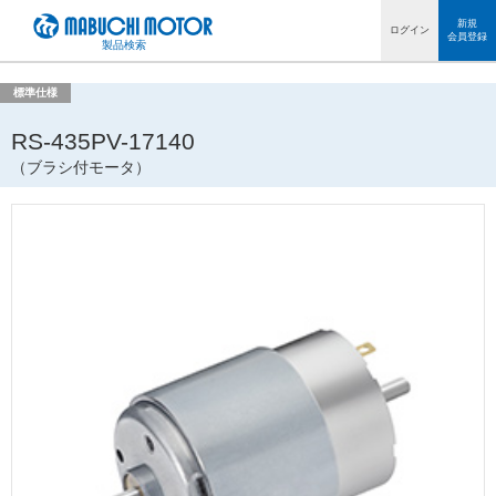
ペ
新規
ログイン
会員登録
ー
製品検索
ジ
内
標準仕様
を
移
RS-435PV-17140
動
（ブラシ付モータ）
す
る
た
め
の
リ
ン
ク
で
す
サ
イ
ト
内
共
通