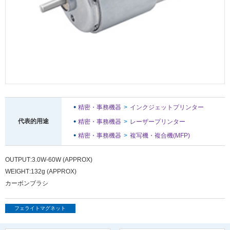
メ
ニ
ュ
ー
に
移
動
し
ま
す
ペ
精密・事務機器
インクジェットプリンター
ー
代表的用途
精密・事務機器
レーザープリンター
ジ
本
精密・事務機器
複写機・複合機(MFP)
文
に
OUTPUT
3.0W-60W (APPROX)
移
動
WEIGHT
132g (APPROX)
し
カーボンブラシ
ま
す
フェライトマグネット
フ
ッ
タ