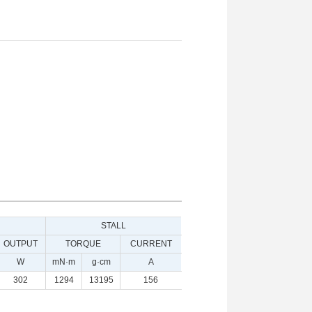
STALL
OUTPUT
TORQUE
CURRENT
W
mN·m
g·cm
A
302
1294
13195
156