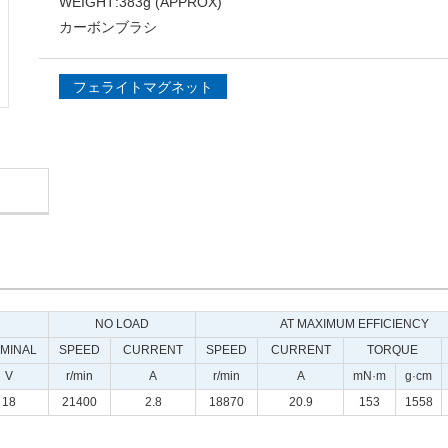
WEIGHT
383g (APPROX)
カーボンブラシ
フェライトマグネット
NO LOAD
AT MAXIMUM EFFICIENCY
MINAL
SPEED
CURRENT
SPEED
CURRENT
TORQUE
V
r/min
A
r/min
A
mN·m
g·cm
18
21400
2.8
18870
20.9
153
1558