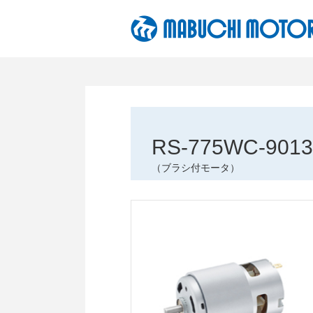
ペ
ー
ジ
内
を
移
動
す
る
RS-775WC-9013
た
（ブラシ付モータ）
め
の
リ
ン
ク
で
す
サ
イ
ト