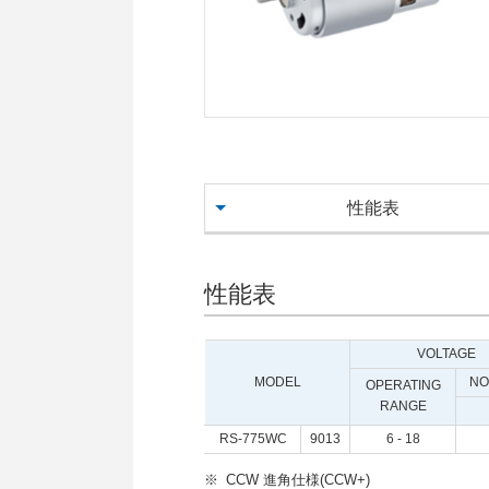
内
共
通
メ
ニ
ュ
ー
に
性能表
移
動
し
ま
性能表
す
ペ
VOLTAGE
ー
ジ
MODEL
NO
OPERATING
本
RANGE
文
RS-775WC
9013
6 - 18
に
移
CCW 進角仕様(CCW+)