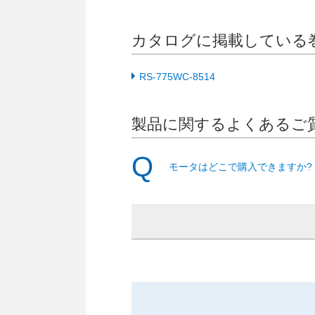
動
し
カタログに掲載している
ま
す
フ
RS-775WC-8514
ッ
タ
ー
製品に関するよくあるご
情
報
に
モータはどこで購入できますか?
移
動
し
ま
す